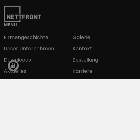
MENU
Firmengeschichte
Galerie
Unser Unternehmen
Kontakt
Downloads
Bestellung
Aktuelles
Karriere
Unsere Partner
INFORMATIONEN
Datenschutzerklärung
Impressum
Unsere Ausschreibungen
Allgemeine Vertragsbedingungen