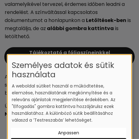
valamelyikével tervezel, érdemes időben leadni a
rendelést. A színváltással kapcsolatos
dokumentumot a honlapunkon a
Letöltések-ben
is
megtalálja, de az
alábbi gombra kattintva
is
letölthető.
Tájékoztató a fóliaszíneinkkel
kapcsolatban
Személyes adatok és sütik
használata
Amennyiben kérdése van, vagy segítségre van
szüksége kérem keresse területi képviselőinket
A weboldal sütiket használ a működtetése,
bizalommal.
elemzése, használatának megkönnyítése és a
releváns ajánlatok megjelenítése érdekében. Az
Üdvözlettel,
"Elfogadás" gombra kattintva hozzájárulsz ezek
használatához. A különböző sütik beállításához
NettFront Kft. csapata
válaszd a ’Testreszabás’ lehetőséget.
Anpassen