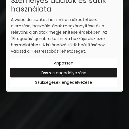
Személyes adatok és sütik
UNSERE WERTE
használata
A weboldal sütiket használ a működtetése,
elemzése, használatának megkönnyítése és a
releváns ajánlatok megjelenítése érdekében. Az
Uns zeichnen 30 Jahre Erfahrung, hervorragende
"Elfogadás" gombra kattintva hozzájárulsz ezek
Materialien, engagierte Mitarbeiter und die Werte
használatához. A különböző sütik beállításához
unsere Familie aus. Die garantierte Qualität, die
válaszd a ’Testreszabás’ lehetőséget.
unendlichen Farb- und Designvarianten, die
Anpassen
garantierte Qualität, ein stabiles
Wiederverkäufernetzwerk und die herausragende
Összes engedélyezése
Kunden- und Partnerzufriedenheit haben uns von
Szükségesek engedélyezése
Anfang an zum Marktführerin Ungarn gemacht.