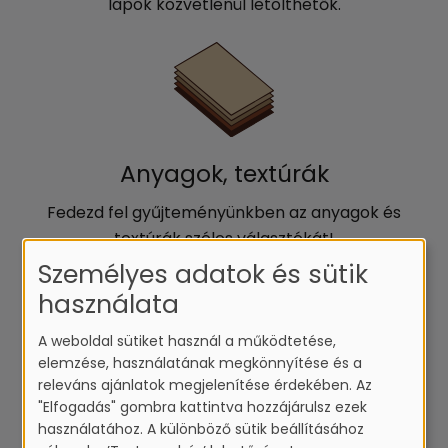
lapok közvetlenül letölthetők.
Anyagok, textúrák
Fedezd fel gyűjteményünkben az anyagok és
textúrák széles választékát!
Személyes adatok és sütik
használata
A weboldal sütiket használ a működtetése,
elemzése, használatának megkönnyítése és a
releváns ajánlatok megjelenítése érdekében. Az
Katalógusok
"Elfogadás" gombra kattintva hozzájárulsz ezek
használatához. A különböző sütik beállításához
Lapozz bele, inspirálódj és tervezz könnyedén