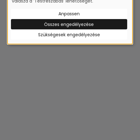
válaszd a ’Testreszabás’ lehetőséget.
a festett, fóliás vagy bordázott
termékeinkkel!
Anpassen
Összes engedélyezése
Szükségesek engedélyezése