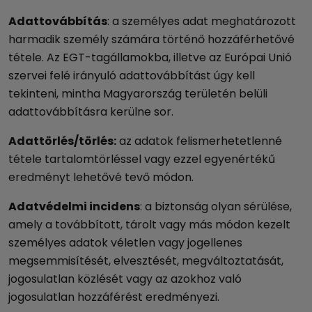
Adattovábbítás
: a személyes adat meghatározott
harmadik személy számára történő hozzáférhetővé
tétele. Az EGT-tagállamokba, illetve az Európai Unió
szervei felé irányuló adattovábbítást úgy kell
tekinteni, mintha Magyarország területén belüli
adattovábbításra kerülne sor.
Adattörlés/törlés:
az adatok felismerhetetlenné
tétele tartalomtörléssel vagy ezzel egyenértékű
eredményt lehetővé tevő módon.
Adatvédelmi incidens
: a biztonság olyan sérülése,
amely a továbbított, tárolt vagy más módon kezelt
személyes adatok véletlen vagy jogellenes
megsemmisítését, elvesztését, megváltoztatását,
jogosulatlan közlését vagy az azokhoz való
jogosulatlan hozzáférést eredményezi.