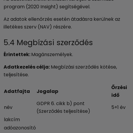
program (2020 Insight) segítségével.
Az adatok ellenőrzés esetén átadásra kerülnek az
illetékes szerv (NAV) részére.
5.4 Megbízási szerződés
Érintettek:
Magánszemélyek.
Adatkezelés célja:
Megbízási szerződés kötése,
teljesítése.
Őrzési
Adatfajta
Jogalap
idő
GDPR 6. cikk b) pont
név
5+1 év
(Szerződés teljesítése)
lakcím
adóazonosító