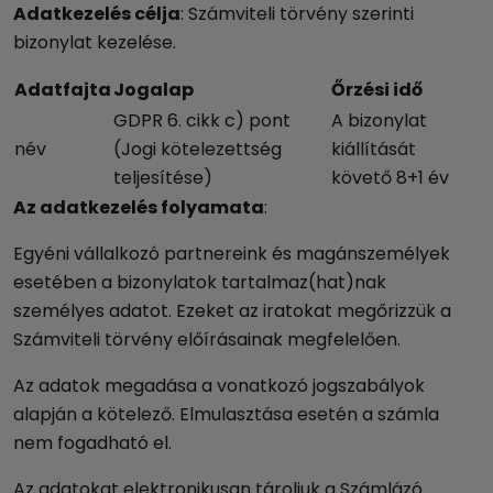
Adatkezelés célja
: Számviteli törvény szerinti
bizonylat kezelése.
Adatfajta
Jogalap
Őrzési idő
GDPR 6. cikk c) pont
A bizonylat
név
(Jogi kötelezettség
kiállítását
teljesítése)
követő 8+1 év
Az adatkezelés folyamata
:
Egyéni vállalkozó partnereink és magánszemélyek
esetében a bizonylatok tartalmaz(hat)nak
személyes adatot. Ezeket az iratokat megőrizzük a
Számviteli törvény előírásainak megfelelően.
Az adatok megadása a vonatkozó jogszabályok
alapján a kötelező. Elmulasztása esetén a számla
nem fogadható el.
Az adatokat elektronikusan tároljuk a Számlázó