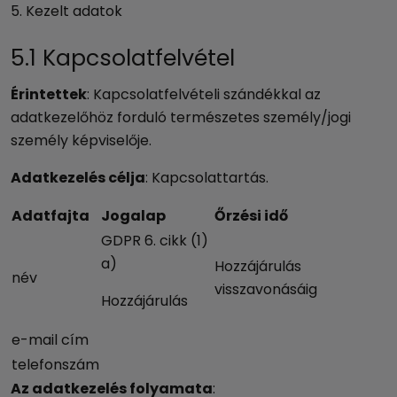
5. Kezelt adatok
5.1 Kapcsolatfelvétel
Érintettek
: Kapcsolatfelvételi szándékkal az
adatkezelőhöz forduló természetes személy/jogi
személy képviselője.
Adatkezelés célja
: Kapcsolattartás.
Adatfajta
Jogalap
Őrzési idő
GDPR 6. cikk (1)
a)
Hozzájárulás
név
visszavonásáig
Hozzájárulás
e-mail cím
telefonszám
Az adatkezelés folyamata
: