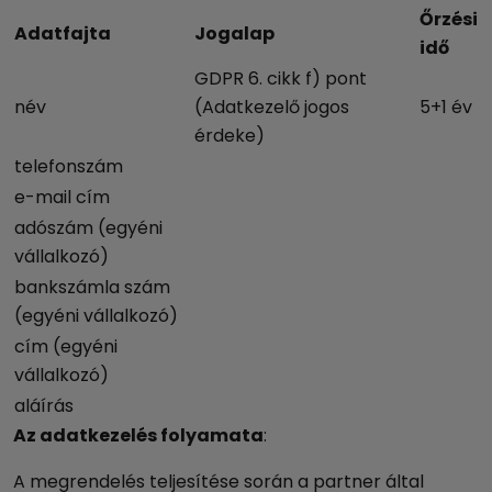
Őrzési
Adatfajta
Jogalap
idő
GDPR 6. cikk f) pont
név
(Adatkezelő jogos
5+1 év
érdeke)
telefonszám
e-mail cím
adószám (egyéni
vállalkozó)
bankszámla szám
(egyéni vállalkozó)
cím (egyéni
vállalkozó)
aláírás
Az adatkezelés folyamata
:
A megrendelés teljesítése során a partner által