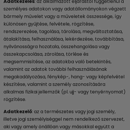
Adatkezelés
: az alkalmazott eljárástól függetlenül a
személyes adatokon vagy adatállományokon végzett
bármely művelet vagy a műveletek összessége, így
különösen gyűjtése, felvétele, rögzítése,
rendszerezése, tagolása, tárolása, megváltoztatása,
átalakítása, felhasználása, lekérdezése, továbbítása,
nyilvánosságra hozatala, összehangolása vagy
összekapcsolása, zárolása, törlése és
megsemmisítése, az adatokba való betekintés,
valamint az adatok további felhasználásának
megakadályozása, fénykép-, hang- vagy képfelvétel
készítése, valamint a személy azonosítására
alkalmas fizikai jellemzők (pl. ujj- vagy tenyérnyomat)
rögzítése.
Adatkezelő
: az a természetes vagy jogi személy,
illetve jogi személyiséggel nem rendelkező szervezet,
aki vagy amely önállóan vagy másokkal együtt a