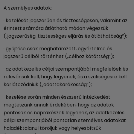
A személyes adatok:
· kezelését jogszerűen és tisztességesen, valamint az
érintett számára átlátható módon végezzük
(„jogszerűség, tisztességes eljárás és átláthatóság”);
· gyűjtése csak meghatározott, egyértelmű és
jogszerű célból történhet („célhoz kötöttség”);
· az adatkezelés céljai szempontjából megfelelőek és
relevánsak kell, hogy legyenek, és a szükségesre kell
korlátozódniuk („adattakarékosság”);
· kezelése során minden észszerű intézkedést
megteszünk annak érdekében, hogy az adatok
pontosak és naprakészek legyenek, az adatkezelés
céljai szempontjából pontatlan személyes adatokat
haladéktalanul töröljük vagy helyesbítsük