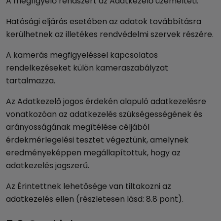
A megfigyelő rendszert az Adatkezelő üzemelteti.
Hatósági eljárás esetében az adatok továbbításra
kerülhetnek az illetékes rendvédelmi szervek részére.
A kamerás megfigyeléssel kapcsolatos
rendelkezéseket külön kameraszabályzat
tartalmazza.
Az Adatkezelő jogos érdekén alapuló adatkezelésre
vonatkozóan az adatkezelés szükségességének és
arányosságának megítélése céljából
érdekmérlegelési tesztet végeztünk, amelynek
eredményeképpen megállapítottuk, hogy az
adatkezelés jogszerű.
Az Érintettnek lehetősége van tiltakozni az
adatkezelés ellen (részletesen lásd: 8.8 pont).