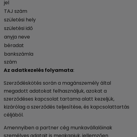
jel
TAJ szám
születési hely
születési idő
anyja neve
béradat
bankszámla
szám
Az adatkezelés folyamata
:
Szerződéskötés során a magánszemély által
megadott adatokat felhasználjuk, azokat a
szerződéses kapcsolat tartama alatt kezeljük,
kizárólag a szerződés teljesítése, és kapcsolattartás
céljából.
Amennyiben a partner cég munkavállalóinak
személyes adatait is megkapjuk, jellemzően