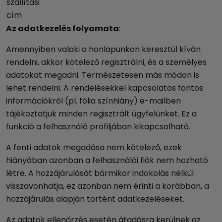
szállítási
cím
Az adatkezelés folyamata
:
Amennyiben valaki a honlapunkon keresztül kíván
rendelni, akkor kötelező regisztrálni, és a személyes
adatokat megadni. Természetesen más módon is
lehet rendelni. A rendelésekkel kapcsolatos fontos
információkról (pl. fólia színhiány) e-mailben
tájékoztatjuk minden regisztrált ügyfelünket. Ez a
funkció a felhasználó profiljában kikapcsolható.
A fenti adatok megadása nem kötelező, ezek
hiányában azonban a felhasználói fiók nem hozható
létre. A hozzájárulását bármikor indokolás nélkül
visszavonhatja, ez azonban nem érinti a korábban, a
hozzájárulás alapján történt adatkezeléseket.
Az adatok ellenőrzés esetén átadásra kerülnek az