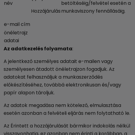
név
betöltéséig/felvétel esetén a
Hozzájárulás
munkaviszony fennállásáig.
e-mail cím
önéletrajz
adatai
Az adatkezelés folyamata
:
A jelentkező személyes adatait e-mailen vagy
személyesen átadott önéletrajzon fogadjuk. Az
adatokat felhasználjuk a munkaszerződés
előkészítéséhez, továbbá elektronikusan és/vagy
papír alapon tároljuk.
Az adatok megadása nem kötelező, elmulasztása
esetén azonban a felvételi eljárás nem folytatható le.
Az Érintett a hozzájárulását bármikor indokolás nélkül
visszavonhatja, ez azonban nem érinti a korábban, a