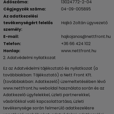
Adószáma:
13024772-2-04
Cégjegyzék száma:
04-09-005895
Az adatkezelési
tevékenységért felelős
Hajkó Zoltán ügyvezető
személy:
E-mail:
hajkojanos@nettfront.hu
Telefon:
+36 66 424 102
Honlap:
www.nettfront.hu
2. Adatvédelmi nyilatkozat
Ez az Adatvédelmi tájékoztató és nyilatkozat (a
továbbiakban: Tájékoztató) a Nett Front Kft.
(továbbiakban: Adatkezelő) üzemeltetésében lévő
www.nettfront.hu
weboldal használata során és az
Adatkezelő ügyfelekkel, üzleti partnerekkel,
vásárlókkal való kapcsolattartása, üzleti
tevékenysége során felmerülő adatkezelésre