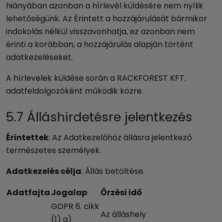
hiányában azonban a hírlevél küldésére nem nyílik
lehetőségünk. Az Érintett a hozzájárulását bármikor
indokolás nélkül visszavonhatja, ez azonban nem
érinti a korábban, a hozzájárulás alapján történt
adatkezeléseket.
A hírlevelek küldése során a RACKFOREST KFT.
adatfeldolgozóként működik közre.
5.7 Álláshirdetésre jelentkezés
Érintettek
: Az Adatkezelőhöz állásra jelentkező
természetes személyek.
Adatkezelés célja
: Állás betöltése.
Adatfajta
Jogalap
Őrzési idő
GDPR 6. cikk
Az álláshely
(1) a)