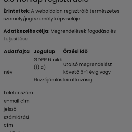
Érintettek
: A weboldalon regisztráló természetes
személy/jogi személy képviselője.
Adatkezelés célja
: Megrendelések fogadása és
teljesítése
Adatfajta
Jogalap
Őrzési idő
GDPR 6. cikk
Utolsó megrendelést
(1) a)
név
követő 5+1 évig vagy
Hozzájárulás
leiratkozásig.
telefonszám
e-mail cím
jelszó
számlázási
cím