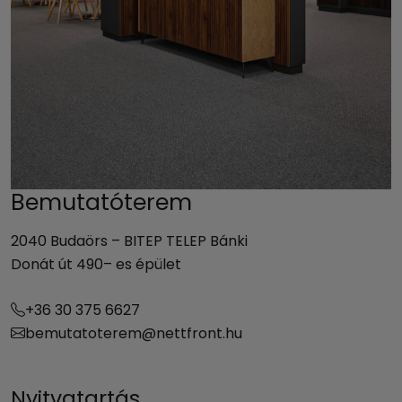
Bemutatóterem
2040 Budaörs – BITEP TELEP Bánki
Donát út 490– es épület
+36 30 375 6627
bemutatoterem@nettfront.hu
Nyitvatartás