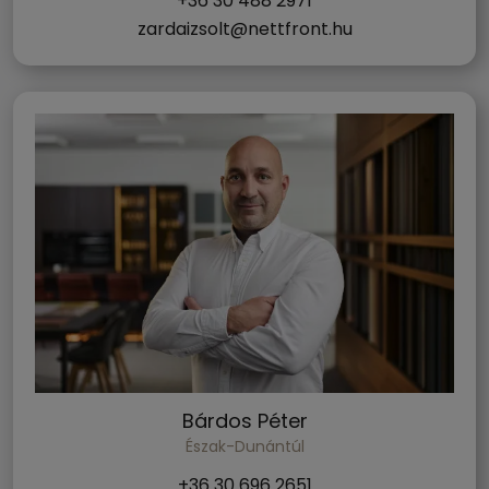
+36 30 488 2971
zardaizsolt@nettfront.hu
Bárdos Péter
Észak-Dunántúl
+36 30 696 2651