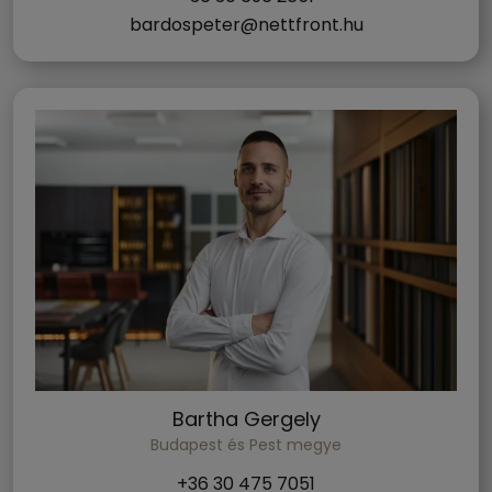
bardospeter@nettfront.hu
Bartha Gergely
Budapest és Pest megye
+36 30 475 7051