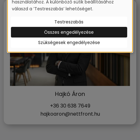
használatához. A különböző sütik beállításához
válaszd a ’Testreszabás’ lehetőséget.
Testreszabás
Összes engedélyezése
Szükségesek engedélyezése
Hajkó Áron
+36 30 638 7649
hajkoaron@nettfront.hu