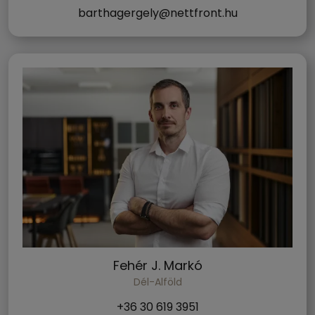
barthagergely@nettfront.hu
Fehér J. Markó
Dél-Alföld
+36 30 619 3951