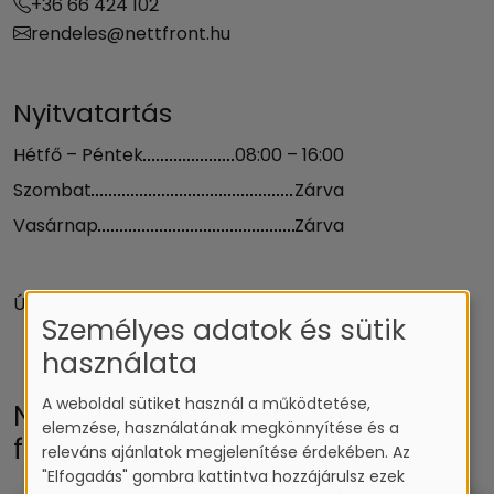
+36 66 424 102
rendeles@nettfront.hu
Nyitvatartás
Hétfő – Péntek
08:00 – 16:00
Szombat
Zárva
Vasárnap
Zárva
Útvonalterv
Személyes adatok és sütik
használata
A weboldal sütiket használ a működtetése,
Nemzetközi kapcsolatokért
elemzése, használatának megkönnyítése és a
felelős munkatárs
releváns ajánlatok megjelenítése érdekében. Az
"Elfogadás" gombra kattintva hozzájárulsz ezek