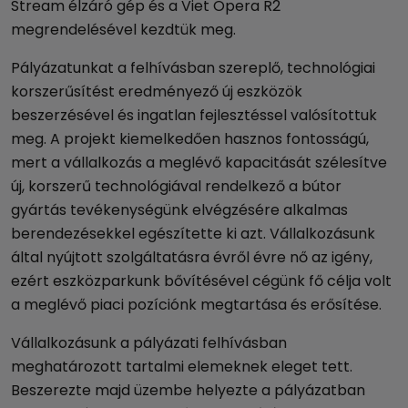
Stream élzáró gép és a Viet Opera R2
megrendelésével kezdtük meg.
Pályázatunkat a felhívásban szereplő, technológiai
korszerűsítést eredményező új eszközök
beszerzésével és ingatlan fejlesztéssel valósítottuk
meg. A projekt kiemelkedően hasznos fontosságú,
mert a vállalkozás a meglévő kapacitását szélesítve
új, korszerű technológiával rendelkező a bútor
gyártás tevékenységünk elvégzésére alkalmas
berendezésekkel egészítette ki azt. Vállalkozásunk
által nyújtott szolgáltatásra évről évre nő az igény,
ezért eszközparkunk bővítésével cégünk fő célja volt
a meglévő piaci pozíciónk megtartása és erősítése.
Vállalkozásunk a pályázati felhívásban
meghatározott tartalmi elemeknek eleget tett.
Beszerezte majd üzembe helyezte a pályázatban