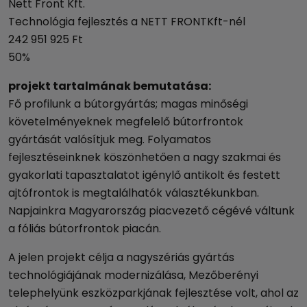
Nett Front Kft.
Technológia fejlesztés a NETT FRONTKft-nél
242 951 925 Ft
50%
projekt tartalmának bemutatása:
Fő profilunk a bútorgyártás; magas minőségi
követelményeknek megfelelő bútorfrontok
gyártását valósítjuk meg. Folyamatos
fejlesztéseinknek köszönhetően a nagy szakmai és
gyakorlati tapasztalatot igénylő antikolt és festett
ajtófrontok is megtalálhatók választékunkban.
Napjainkra Magyarország piacvezető cégévé váltunk
a fóliás bútorfrontok piacán.
A jelen projekt célja a nagyszériás gyártás
technológiájának modernizálása, Mezőberényi
telephelyünk eszközparkjának fejlesztése volt, ahol az