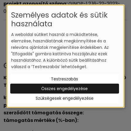
projekt azonosító száma:
GINOP-1.2.16-22-2023-
04121
Személyes adatok és sütik
használata
A weboldal sütiket használ a működtetése,
elemzése, használatának megkönnyítése és a
releváns ajánlatok megjelenítése érdekében. Az
"Elfogadás" gombra kattintva hozzájárulsz ezek
használatához. A különböző sütik beállításához
GINOP-1.2.1-16
válaszd a ’Testreszabás’ lehetőséget.
KÖSZÖNJÜK A MAGYAR ÁLLAM ÉS AZ EURÓPAI UNIÓ
Testreszabás
TÁMOGATÁSÁT
Összes engedélyezése
kedvezményezett neve:
Szükségesek engedélyezése
projekt címe:
szerződött támogatás összege:
támogatás mértéke (%-ban):