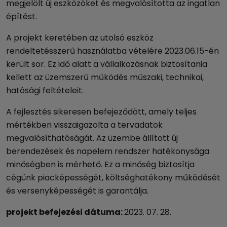
megjelölt új eszközöket és megvalósította az ingatlan
építést.
A projekt keretében az utolsó eszköz
rendeltetésszerű használatba vételére 2023.06.15-én
került sor. Ez idő alatt a vállalkozásnak biztosítania
kellett az üzemszerű működés műszaki, technikai,
hatósági feltételeit.
A fejlesztés sikeresen befejeződött, amely teljes
mértékben visszaigazolta a tervadatok
megvalósíthatóságát. Az üzembe állított új
berendezések és napelem rendszer hatékonysága
minőségben is mérhető. Ez a minőség biztosítja
cégünk piacképességét, költséghatékony működését
és versenyképességét is garantálja.
projekt befejezési dátuma:
2023. 07. 28.