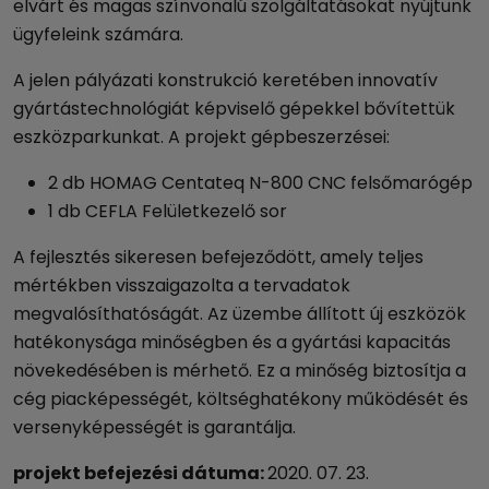
elvárt és magas színvonalú szolgáltatásokat nyújtunk
ügyfeleink számára.
A jelen pályázati konstrukció keretében innovatív
gyártástechnológiát képviselő gépekkel bővítettük
eszközparkunkat. A projekt gépbeszerzései:
2 db HOMAG Centateq N-800 CNC felsőmarógép
1 db CEFLA Felületkezelő sor
A fejlesztés sikeresen befejeződött, amely teljes
mértékben visszaigazolta a tervadatok
megvalósíthatóságát. Az üzembe állított új eszközök
hatékonysága minőségben és a gyártási kapacitás
növekedésében is mérhető. Ez a minőség biztosítja a
cég piacképességét, költséghatékony működését és
versenyképességét is garantálja.
projekt befejezési dátuma:
2020. 07. 23.