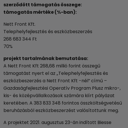
szerződött támogatás összege:
támogatás mértéke (%-ban):
Nett Front Kft.
Telephelyfejlesztés és eszközbeszerzés
268 683 344 Ft
70%
projekt tartalmának bemutatása:
A Nett Front Kft 268,68 millió forint összegű
támogatást nyert el az „Telephelyfejlesztés és
eszközbeszerzés a Nett Front Kft -nél” című –
Gazdaságfejlesztési Operatív Program Plusz mikro-,
kis- és középvállalkozások számára kiírt pályázat
keretében. A 383 833 348 forintos összköltségvetésű
beruházásból eszközbeszerzést valósítottunk meg.
A projektet 2021. augusztus 23-án indított Biesse