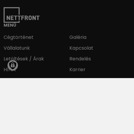
MENÜ
Cégtörténet
Galéria
Vállalatunk
Kapcsolat
Letöltések / Árak
Rendelés
Hírek
Karrier
Partnereink
INFORMÁCIÓK
Adatvédelmi tájékoztató
Impresszum
Pályázataink
Általános Szerződési Feltételek