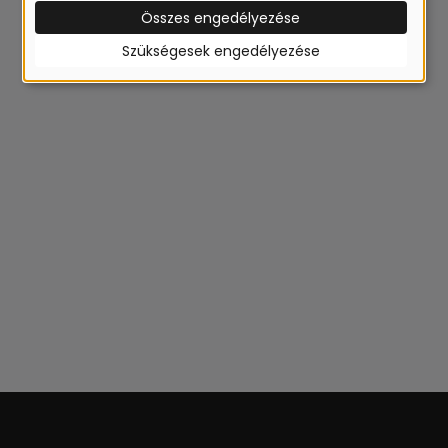
Összes engedélyezése
Szükségesek engedélyezése