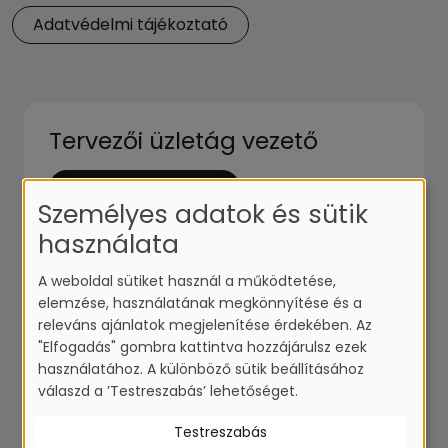
Adatvédelmi tájékoztató
Tervezői üzletág vezető
Állás megtekintése
Személyes adatok és sütik
használata
A weboldal sütiket használ a működtetése,
CNC programozó
elemzése, használatának megkönnyítése és a
releváns ajánlatok megjelenítése érdekében. Az
Állás megtekintése
"Elfogadás" gombra kattintva hozzájárulsz ezek
használatához. A különböző sütik beállításához
válaszd a ’Testreszabás’ lehetőséget.
Testreszabás