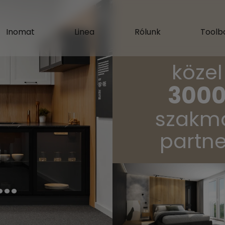
Inomat
Linea
Rólunk
Toolb
több mi
közel
10 00
3000
négyzetm
zakmai
gyártá
partner
terüle
..