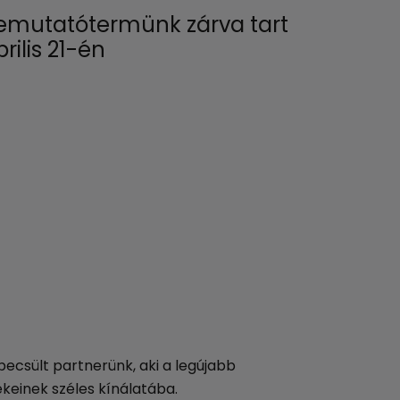
emutatótermünk zárva tart
INOMAT 
rilis 21-én
értékes
ecsült partnerünk, aki a legújabb
ékeinek széles kínálatába.