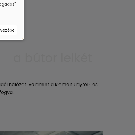
fogadás"
lyezése
a bútor lelkét
adói hálózat, valamint a kiemelt ügyfél- és
fogva.