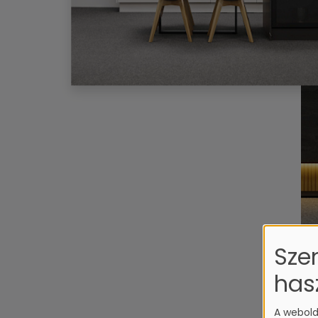
Sze
has
A webold