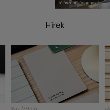
Hálószobai falpanelek
Hírek
2026. ÁPRILIS 29.
202