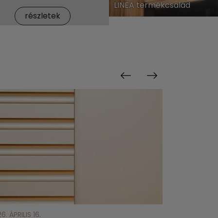
LINEA termékcsalád
részletek
6. ÁPRILIS 16.
2026. MÁRCIU