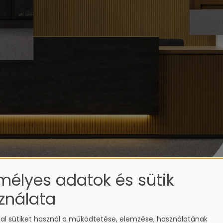
mélyes adatok és sütik
ználata
al sütiket használ a működtetése, elemzése, használatának