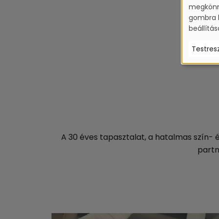
megkönny
gombra k
beállítá
Testres
A 30 éves tapasztalat, a hatalmas szín- és
partn