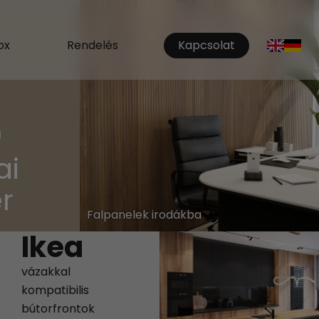
ox
Rendelés
Kapcsolat
nt
0
éter
si
t
Falpanelek irodákba
Ikea
vázakkal
kompatibilis
bútorfrontok