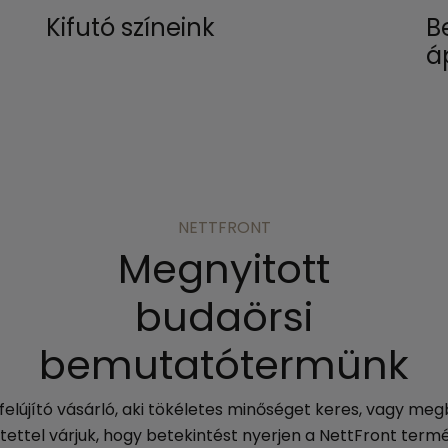
Kifutó színeink
B
áp
NETTFRONT
Megnyitott
budaörsi
bemutatótermünk
lújító vásárló, aki tökéletes minőséget keres, vagy megb
tettel várjuk, hogy betekintést nyerjen a NettFront term