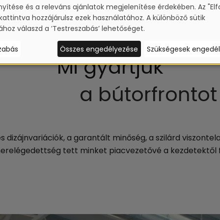
ítése és a releváns ajánlatok megjelenítése érdekében. Az "El
attintva hozzájárulsz ezek használatához. A különböző sütik
sához válaszd a ’Testreszabás’ lehetőséget.
zabás
Összes engedélyezése
Szükségesek engedé
Mi gyártjuk
a bútorfrontot
 dizájnvariációk, a garantált minőség, a szilárd viszontel
erelégedettség tett minket piacvezetővé a kezdetektől 