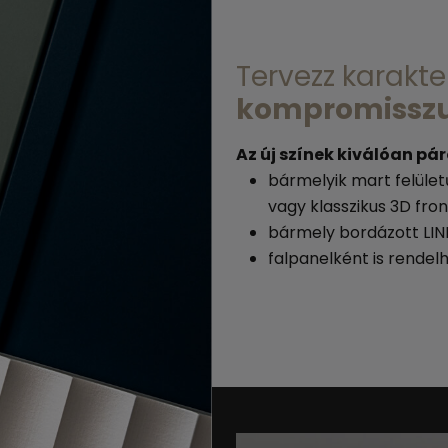
Tervezz karakte
kompromisszu
Az új színek kiválóan pá
bármelyik mart felület
vagy klasszikus 3D fro
bármely bordázott LI
falpanelként is rendel