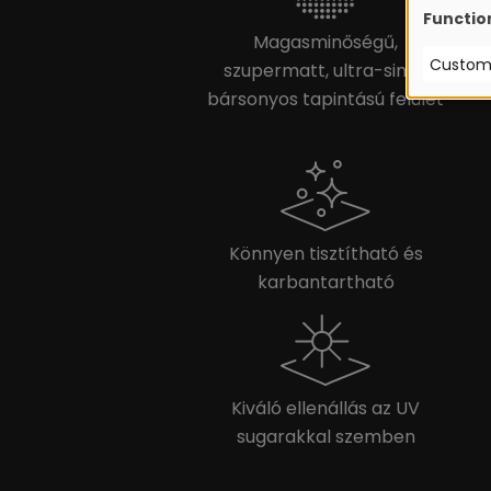
Functio
Magasminőségű,
Custom
szupermatt, ultra-sima,
bársonyos tapintású felület
Könnyen tisztítható és
karbantartható
Kiváló ellenállás az UV
sugarakkal szemben