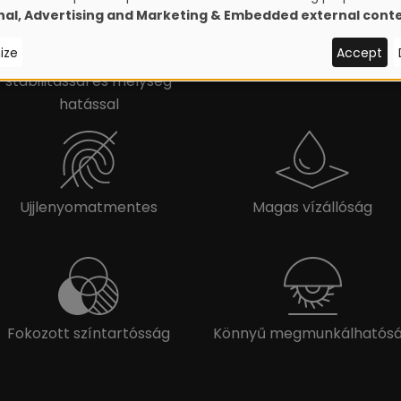
nal, Advertising and Marketing & Embedded external cont
Magasfényű felület,
Fémes hatású, finoman
ize
Accept
kiemelkedő felületi
csillogó felület
stabilitással és mélység
hatással
Ujjlenyomatmentes
Magas vízállóság
Fokozott színtartósság
Könnyű megmunkálhatós