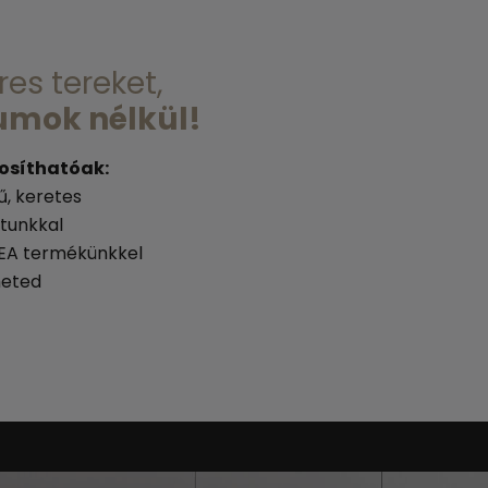
res tereket,
mok nélkül!
rosíthatóak:
ű, keretes
ntunkkal
NEA termékünkkel
heted