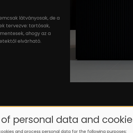
emcsak látványosak, de a
k tervezve: tartósak,
tmentesek, ahogy az a
etektől elvárható.
 of personal data and cookie
ookies and process personal data for the following purposes: