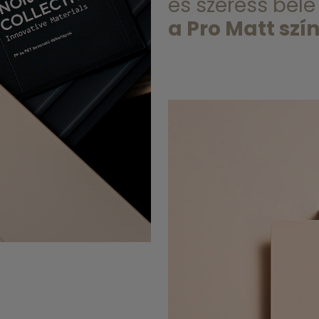
és szeress bele
a Pro Matt szí