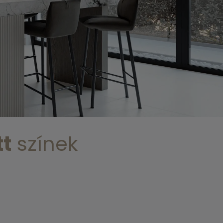
t
színek