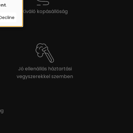
ent
.
Kiváló kopásállóság
Decline
Jó ellenállás háztartási
vegyszerekkel szemben
ág