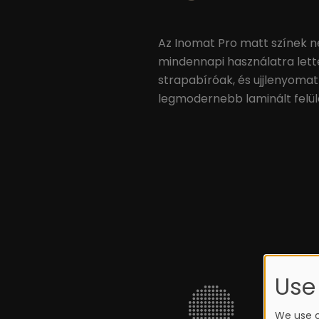
Az Inomat Pro matt színek n
mindennapi használatra lette
strapabíróak, és ujjlenyoma
legmodernebb laminált felül
Use
We use c