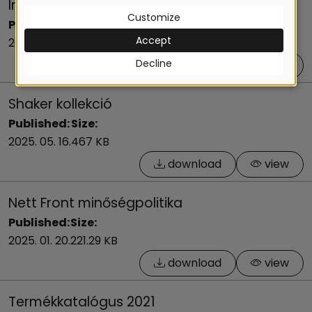
Inomat katalógus
Customize
Published:
Size:
Accept
2025. 11. 04.
8.97 MB
Decline
download
view
Shaker kollekció
Published:
Size:
2025. 05. 16.
467 KB
download
view
Nett Front minőségpolitika
Published:
Size:
2025. 01. 20.
221.29 KB
download
view
Termékkatalógus 2021