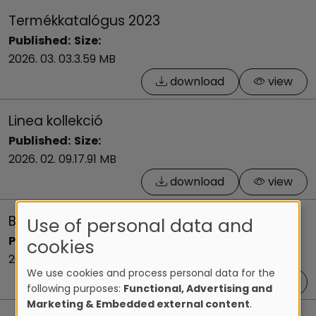
Termékkatalógus 2023
Published:
Size:
2026. 03. 03.
3.59 MB
download
view
Linea kollekció
Published:
Size:
2026. 02. 09.
17.91 MB
download
view
Bruttó listaárak 2026.01.12.
Use of personal data and
Published:
Size:
cookies
2026. 01. 12.
479.02 KB
We use cookies and process personal data for the
download
view
following purposes:
Functional, Advertising and
Marketing & Embedded external content
.